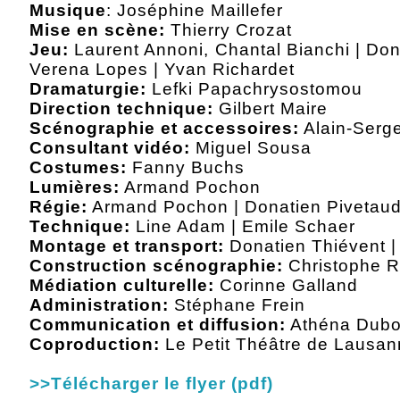
Musique
: Joséphine Maillefer
Mise en scène:
Thierry Crozat
Jeu:
Laurent Annoni, Chantal Bianchi | Don
Verena Lopes | Yvan Richardet
Dramaturgie:
Lefki Papachrysostomou
Direction technique:
Gilbert Maire
Scénographie et accessoires:
Alain-Serge
Consultant vidéo:
Miguel Sousa
Costumes:
Fanny Buchs
Lumières:
Armand Pochon
Régie:
Armand Pochon | Donatien Pivetau
Technique:
Line Adam | Emile Schaer
Montage et transport:
Donatien Thiévent 
Construction scénographie:
Christophe R
Médiation culturelle:
Corinne Galland
Administration:
Stéphane Frein
Communication et diffusion:
Athéna Duboi
Coproduction:
Le Petit Théâtre de Lausann
>>Télécharger le flyer (pdf)