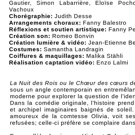
Gautier, Simon Labarrière, Eloïse Poc
Vachoux
Chorégraphie:
Judith Desse
Arrangements choraux:
Fanny Balestro
Réflexions et soutien artistique:
Fanny Pe
Création son:
Romeo Bonvin
Création lumière & vidéo:
Jean-Etienne Bet
Costumes:
Samantha Landragin
Coiffures & maquillages:
Malika Stähli
Réalisation captation vidéo:
Enzo Lalmi
La Nuit des Rois ou le Chœur des cœurs d
sous un angle contemporain en entremêlant
moderne pour explorer la question de l’ide
Dans la comédie originale, l’histoire prend
et archipel imaginaires baignés de solei
amoureux de la comtesse Olivia, voit s
refusées; celle-ci préfère se complaire dans