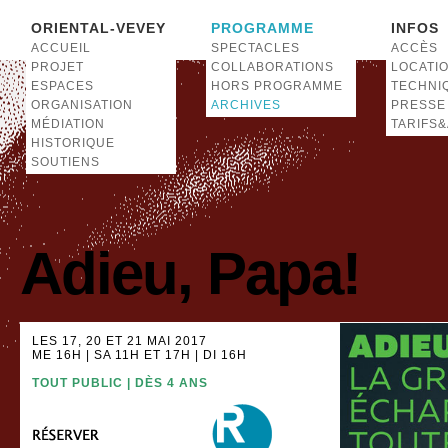
ORIENTAL-VEVEY
PROGRAMME
INFOS
ACCUEIL
SPECTACLES
ACCÈS
PROJET
COLLABORATIONS
LOCATI
ESPACES
HORS PROGRAMME
TECHNI
ORGANISATION
ARCHIVES
PRESSE
MÉDIATION
TARIFS
HISTORIQUE
SOUTIENS
Adieu, Papa!
LES 17, 20 ET 21 MAI 2017
ME 16H | SA 11H ET 17H | DI 16H
TOUT PUBLIC | DÈS 4 ANS