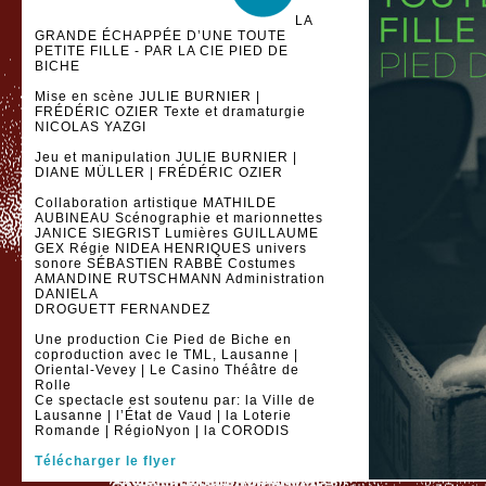
LA
GRANDE ÉCHAPPÉE D’UNE TOUTE
PETITE FILLE - PAR LA CIE PIED DE
BICHE
Mise en scène JULIE BURNIER |
FRÉDÉRIC OZIER Texte et dramaturgie
NICOLAS YAZGI
Jeu et manipulation JULIE BURNIER |
DIANE MÜLLER | FRÉDÉRIC OZIER
Collaboration artistique MATHILDE
AUBINEAU Scénographie et marionnettes
JANICE SIEGRIST Lumières GUILLAUME
GEX Régie NIDEA HENRIQUES univers
sonore SÉBASTIEN RABBÉ Costumes
AMANDINE RUTSCHMANN Administration
DANIELA
DROGUETT FERNANDEZ
Une production Cie Pied de Biche en
coproduction avec le TML, Lausanne |
Oriental-Vevey | Le Casino Théâtre de
Rolle
Ce spectacle est soutenu par: la Ville de
Lausanne | l’État de Vaud | la Loterie
Romande | RégioNyon | la CORODIS
Télécharger le flyer