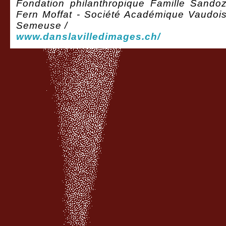
Fondation philanthropique Famille Sandoz
Fern Moffat - Société Académique Vaudoi
Semeuse /
www.danslavilledimages.ch/