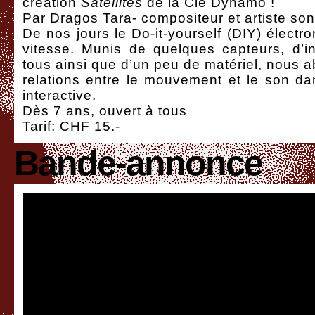
création
Satellites
de la Cie Dynamo !
Par Dragos Tara- compositeur et artiste so
De nos jours le Do-it-yourself (DIY) élect
vitesse. Munis de quelques capteurs, d’in
tous ainsi que d’un peu de matériel, nous 
relations entre le mouvement et le son dan
interactive.
Dès 7 ans, ouvert à tous
Tarif: CHF 15.-
Bande-annonce