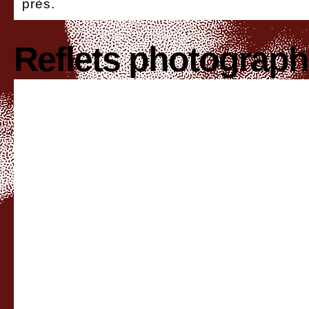
près.
Reflets photograp