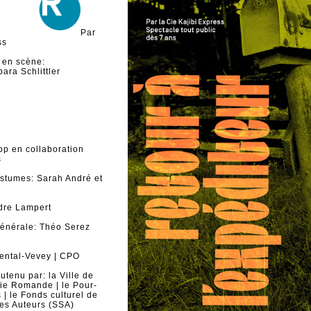
Par
ss
 en scène:
ara Schlittler
pp en collaboration
s
stumes: Sarah André et
dre Lampert
générale: Théo Serez
iental-Vevey | CPO
utenu par: la Ville de
rie Romande | le Pour-
 | le Fonds culturel de
des Auteurs (SSA)