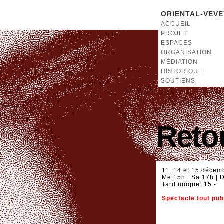
ORIENTAL-VEVE
ACCUEIL
PROJET
ESPACES
ORGANISATION
MÉDIATION
HISTORIQUE
SOUTIENS
Retou
11, 14 et 15 décem
Me 15h | Sa 17h | D
Tarif unique: 15.-
Spectacle tout pub