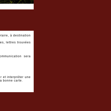
aire, à destination
es, lettres trouvées
ommunication sera
r et interpréter une
la bonne carte.