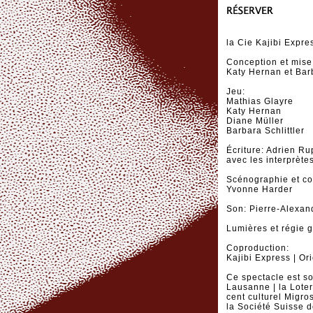
la Cie Kajibi Expre
Conception et mise
Katy Hernan et Barb
Jeu:
Mathias Glayre
Katy Hernan
Diane Müller
Barbara Schlittler
Écriture: Adrien Ru
avec les interprète
Scénographie et co
Yvonne Harder
Son: Pierre-Alexan
Lumières et régie 
Coproduction:
Kajibi Express | Or
Ce spectacle est so
Lausanne | la Lote
cent culturel Migros
la Société Suisse 