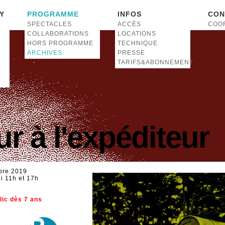
Y
PROGRAMME
INFOS
CON
SPECTACLES
ACCÈS
COO
COLLABORATIONS
LOCATIONS
HORS PROGRAMME
TECHNIQUE
ARCHIVES
PRESSE
TARIFS&ABONNEMENT
r à l'expéditeur
bre 2019
i 11h et 17h
lic dès 7 ans