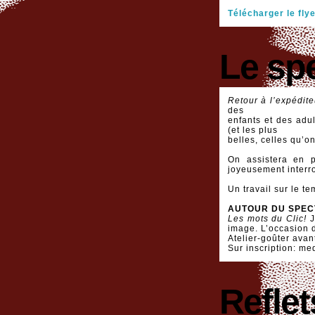
Télécharger le fly
Le sp
Retour à l’expédite
des
enfants et des adul
(et les plus
belles, celles qu’on
On assistera en 
joyeusement interro
Un travail sur le t
AUTOUR DU SPEC
Les mots du Clic!
J
image. L’occasion d
Atelier-goûter avan
Sur inscription: m
Refle