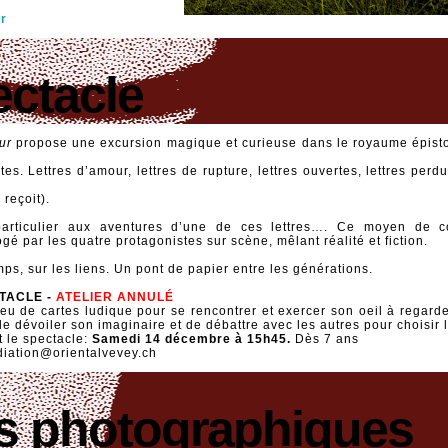
er
ectacle
ur
propose une excursion magique et curieuse dans le royaume épistol
tes. Lettres d’amour, lettres de rupture, lettres ouvertes, lettres perdu
 reçoit).
particulier aux aventures d’une de ces lettres…. Ce moyen de c
gé par les quatre protagonistes sur scène, mêlant réalité et fiction.
emps, sur les liens. Un pont de papier entre les générations.
TACLE -
ATELIER ANNUL
É
eu de cartes ludique pour se rencontrer et exercer son oeil à regarde
e dévoiler son imaginaire et de débattre avec les autres pour choisir 
t le spectacle:
Samedi 14 décembre à 15h45.
Dès 7 ans
ediation@orientalvevey.ch
ts photographiques