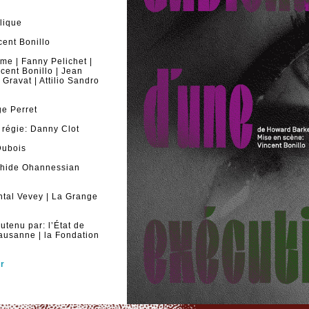
lique
cent Bonillo
me | Fanny Pelichet |
cent Bonillo | Jean
 Gravat | Attilio Sandro
e Perret
 régie: Danny Clot
Dubois
ahide Ohannessian
ntal Vevey | La Grange
utenu par: l’État de
Lausanne | la Fondation
er