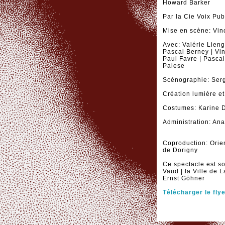
Howard Barker
Par la Cie Voix Pub
Mise en scène: Vin
Avec: Valérie Lieng
Pascal Berney | Vin
Paul Favre | Pascal
Palese
Scénographie: Serg
Création lumière et
Costumes: Karine 
Administration: An
Coproduction: Orie
de Dorigny
Ce spectacle est so
Vaud | la Ville de 
Ernst Göhner
Télécharger le fly