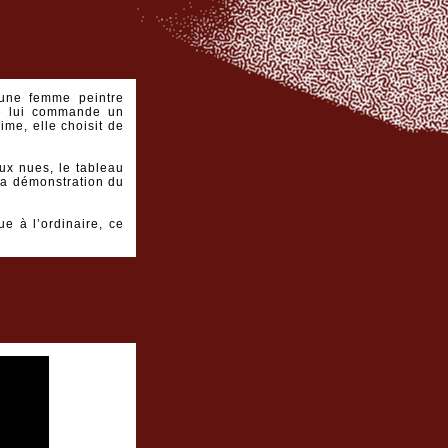
 une femme peintre
se lui commande un
ime, elle choisit de
ux nues, le tableau
 la démonstration du
ue à l’ordinaire, ce