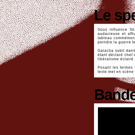
Le sp
Sous influence Sh
audacieuse et aff
tableau commémorant
peindre la guerre t
Galactia subit dan
étant déclaré chef 
libéralisme éclairé
Posant les termes d
texte met en scène 
Bande