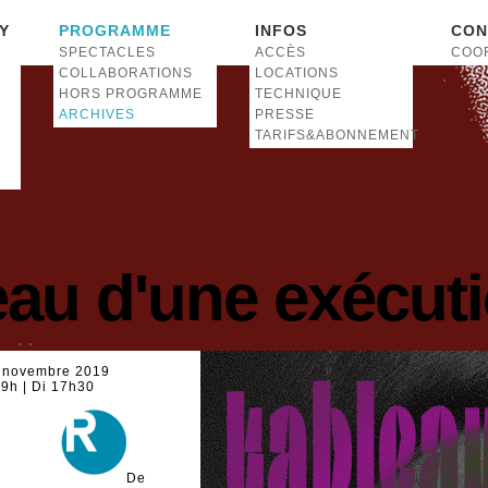
Y
PROGRAMME
INFOS
CON
SPECTACLES
ACCÈS
COO
COLLABORATIONS
LOCATIONS
HORS PROGRAMME
TECHNIQUE
ARCHIVES
PRESSE
TARIFS&ABONNEMENT
eau d'une exécut
3 novembre 2019
19h | Di 17h30
De