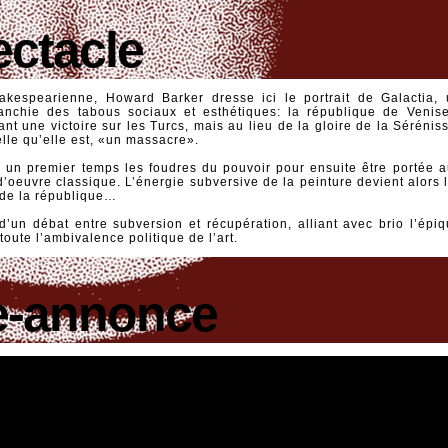
ectacle
akespearienne, Howard Barker dresse ici le portrait de Galactia,
ranchie des tabous sociaux et esthétiques: la république de Veni
 une victoire sur les Turcs, mais au lieu de la gloire de la Séréniss
elle qu’elle est, «un massacre».
s un premier temps les foudres du pouvoir pour ensuite être portée a
d’oeuvre classique. L’énergie subversive de la peinture devient alors
 de la république…
’un débat entre subversion et récupération, alliant avec brio l’épiq
toute l’ambivalence politique de l’art.
-annonce