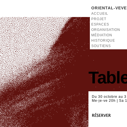
ORIENTAL-VEVE
ACCUEIL
PROJET
ESPACES
ORGANISATION
MÉDIATION
HISTORIQUE
SOUTIENS
Tabl
Du 30 octobre au 
Me-je-ve 20h | Sa 